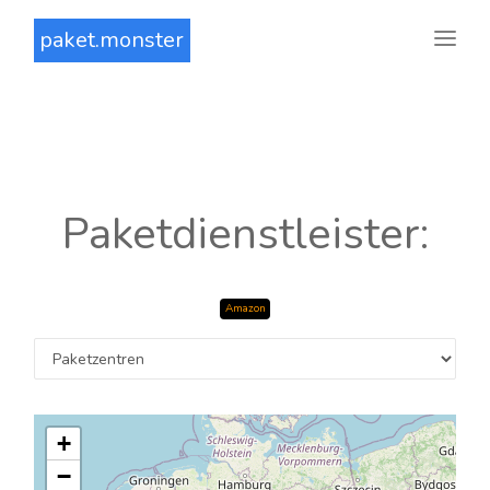
paket.monster
Paketdienstleister:
Amazon
+
−