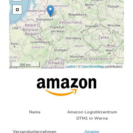
300 km
Leaflet
| ©
OpenStreetMap
contributors
Name
Amazon Logistikzentrum
DTM1 in Werne
Versandunternehmen
Amazon