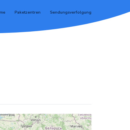
me
Paketzentren
Sendungsverfolgung