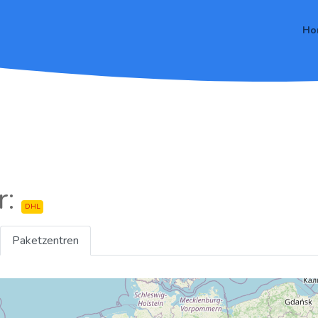
Ho
r:
DHL
Paketzentren