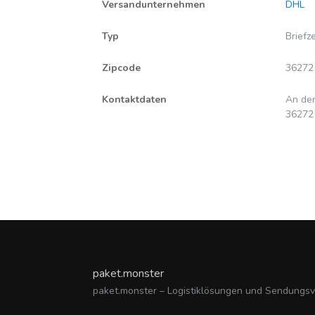
Versandunternehmen
DHL
Typ
Briefz
Zipcode
36272
Kontaktdaten
An de
36272
paket.monster
paket.monster – Logistiklösungen und Sendungs