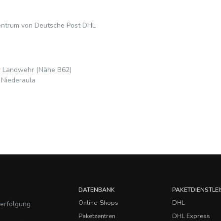
entrum von Deutsche Post DHL
r Landwehr (Nähe B62)
 Niederaula
DATENBANK
PAKETDIENSTLEI
Online-Shops
DHL
verfolgung
Paketzentren
DHL Express