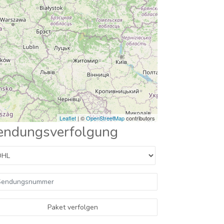
Leaflet
| ©
OpenStreetMap
contributors
endungsverfolgung
Paket verfolgen