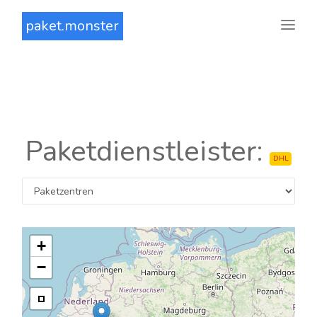
paket.monster
Paketdienstleister:
DHL
+
−