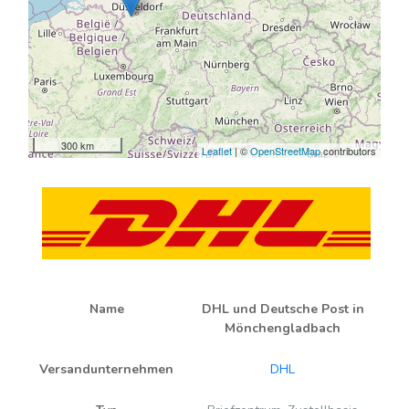
300 km
Leaflet
| ©
OpenStreetMap
contributors
Name
DHL und Deutsche Post in
Mönchengladbach
Versandunternehmen
DHL