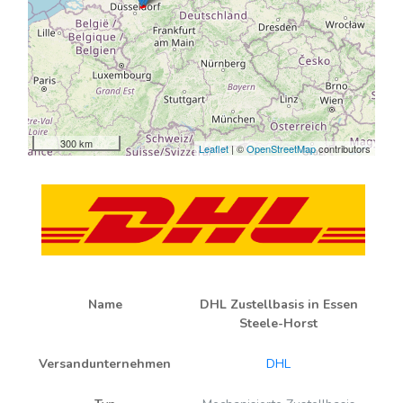
300 km
Leaflet
| ©
OpenStreetMap
contributors
Name
DHL Zustellbasis in Essen
Steele-Horst
Versandunternehmen
DHL