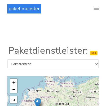
paket.monster
Paketdienstleister:
DHL
+
−