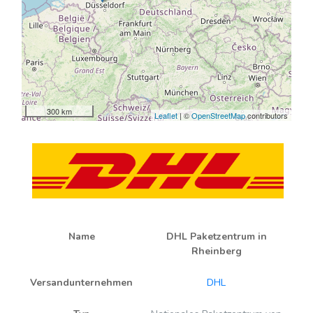
300 km
Leaflet
| ©
OpenStreetMap
contributors
Name
DHL Paketzentrum in
Rheinberg
Versandunternehmen
DHL