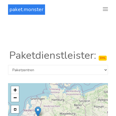
paket.monster
Paketdienstleister:
DHL
+
−