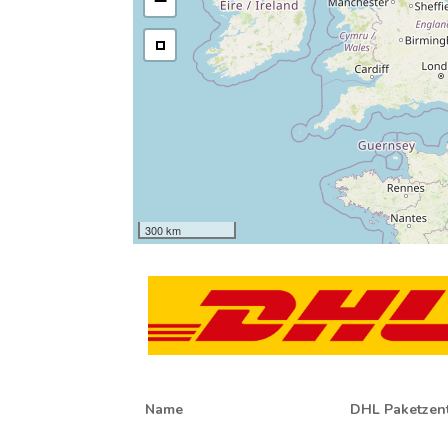
−
300 km
Name
DHL Paketzent