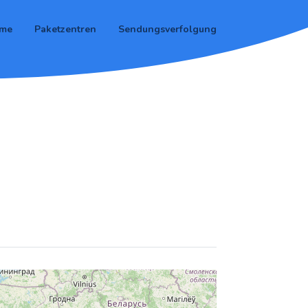
me
Paketzentren
Sendungsverfolgung