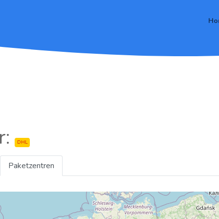
Ho
r:
DHL
Paketzentren