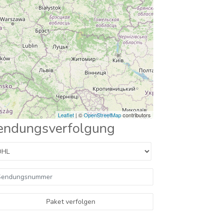
Leaflet
| ©
OpenStreetMap
contributors
endungsverfolgung
Paket verfolgen