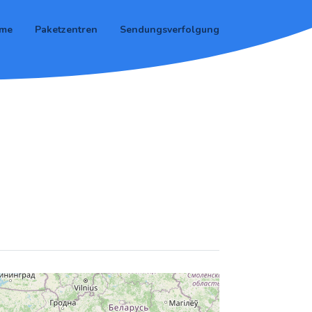
me
Paketzentren
Sendungsverfolgung