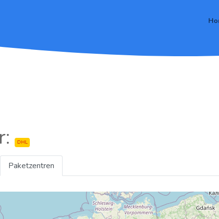
Ho
r:
DHL
Paketzentren