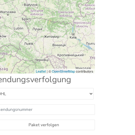
Leaflet
| ©
OpenStreetMap
contributors
endungsverfolgung
Paket verfolgen