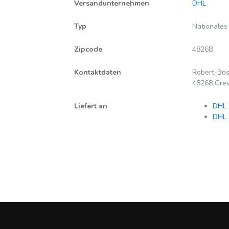
Versandunternehmen
DHL
Typ
Nationales
Zipcode
48268
Kontaktdaten
Robert-Bos
48268 Gre
Liefert an
DHL 
DHL 