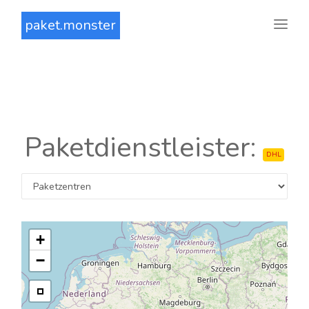
paket.monster
Paketdienstleister:
DHL
+
−