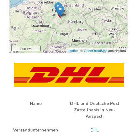
300 km
Leaflet
| ©
OpenStreetMap
contributors
Name
DHL und Deutsche Post
Zustellbasis in Neu-
Anspach
Versandunternehmen
DHL