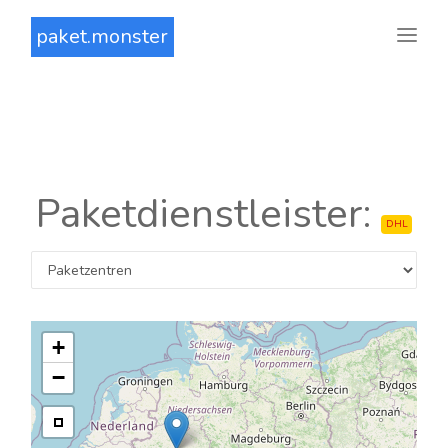
paket.monster
Paketdienstleister:
DHL
+
−