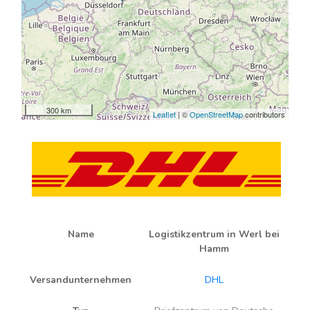
300 km
Leaflet
| ©
OpenStreetMap
contributors
Name
Logistikzentrum in Werl bei
Hamm
Versandunternehmen
DHL