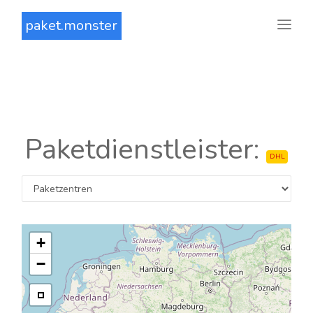
paket.monster
Paketdienstleister:
DHL
+
−