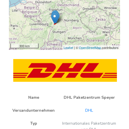
300 km
Leaflet
| ©
OpenStreetMap
contributors
Name
DHL Paketzentrum Speyer
Versandunternehmen
DHL
Typ
Internationales Paketzentrum