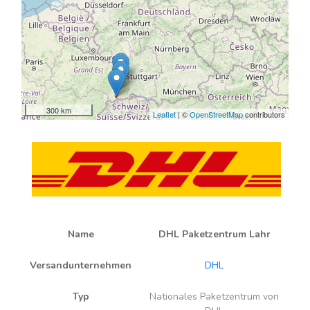
300 km
Leaflet
| ©
OpenStreetMap
contributors
Name
DHL Paketzentrum Lahr
Versandunternehmen
DHL
Typ
Nationales Paketzentrum von