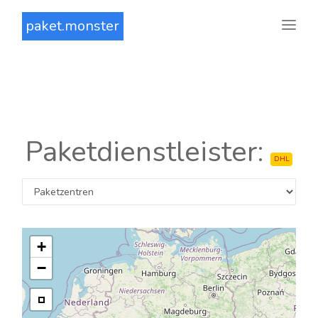
paket.monster
Paketdienstleister:
DHL
+
−