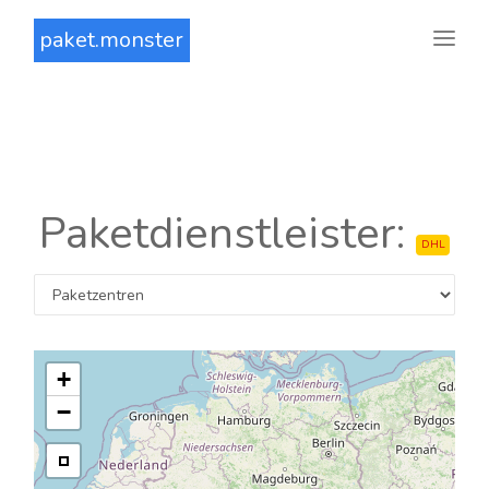
paket.monster
Paketdienstleister:
DHL
+
−