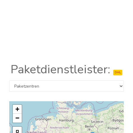
Paketdienstleister:
DHL
+
−