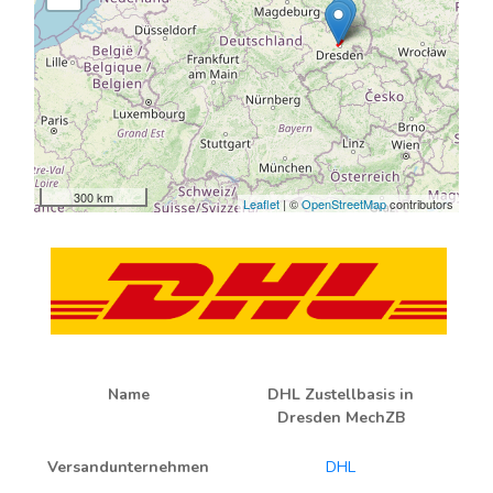
300 km
Leaflet
| ©
OpenStreetMap
contributors
Name
DHL Zustellbasis in
Dresden MechZB
Versandunternehmen
DHL