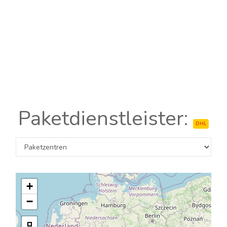
Paketdienstleister:
DHL
+
−