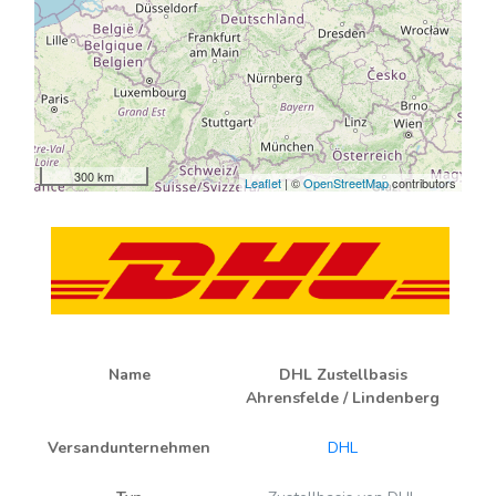
300 km
Leaflet
| ©
OpenStreetMap
contributors
Name
DHL Zustellbasis
Ahrensfelde / Lindenberg
Versandunternehmen
DHL