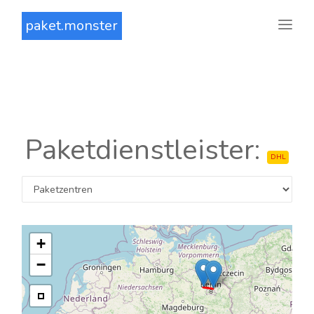
paket.monster
Paketdienstleister:
DHL
+
−