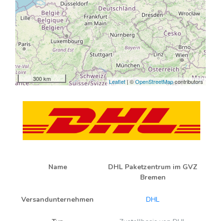
300 km
Leaflet
| ©
OpenStreetMap
contributors
Name
DHL Paketzentrum im GVZ
Bremen
Versandunternehmen
DHL