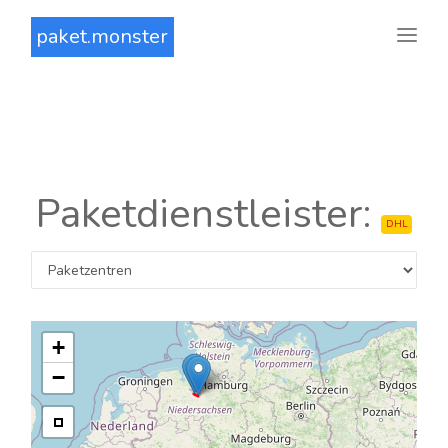
paket.monster
Paketdienstleister:
DHL
+
−