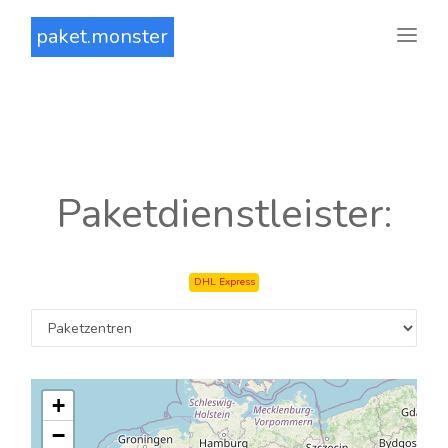
paket.monster
Paketdienstleister:
DHL Express
+
−