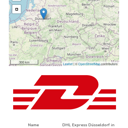
300 km
Leaflet
| ©
OpenStreetMap
contributors
Name
DHL Express Düsseldorf in