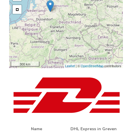
300 km
Leaflet
| ©
OpenStreetMap
contributors
Name
DHL Express in Greven