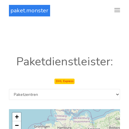
paket.monster
Paketdienstleister:
DHL Express
+
−