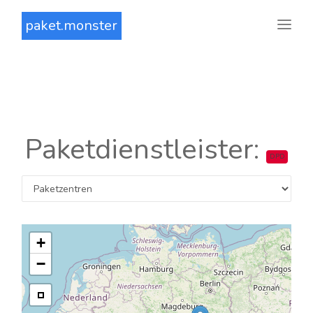
paket.monster
Paketdienstleister:
DPD
+
−