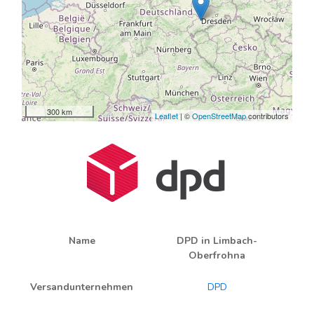
300 km
Leaflet
| ©
OpenStreetMap
contributors
Name
DPD in Limbach-
Oberfrohna
Versandunternehmen
DPD