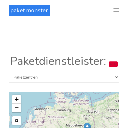
paket.monster
Paketdienstleister:
DPD
+
−