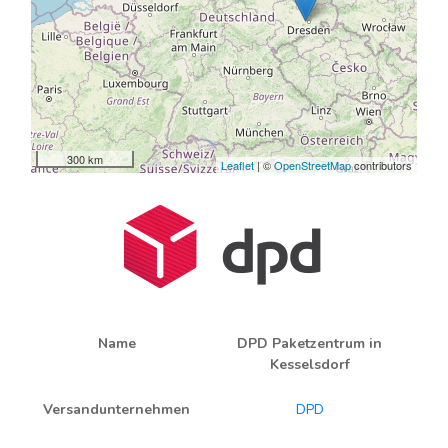
300 km
Leaflet
| ©
OpenStreetMap
contributors
Name
DPD Paketzentrum in
Kesselsdorf
Versandunternehmen
DPD