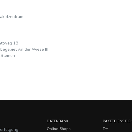
aketzentrum
attweg 18
egebiet An der Wiese III
 Steinen
DATENBANK
PAKETDIENSTLEI
Online-Shops
DHL
verfolgung