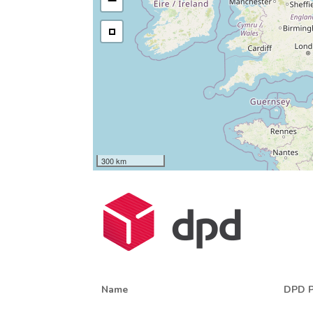
−
300 km
Name
DPD P