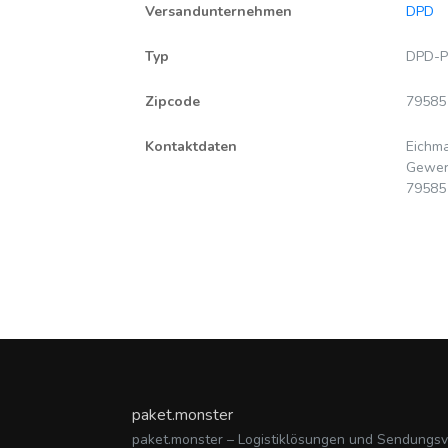
Versandunternehmen
DPD
Typ
DPD-P
Zipcode
79585
Kontaktdaten
Eichm
Gewerb
79585
paket.monster
paket.monster – Logistiklösungen und Sendungs