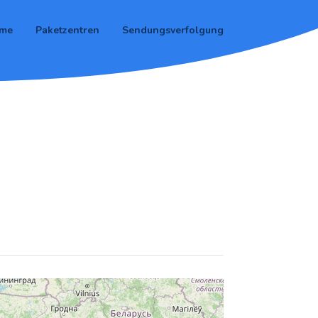
me
Paketzentren
Sendungsverfolgung