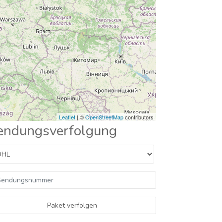
Leaflet
| ©
OpenStreetMap
contributors
endungsverfolgung
Paket verfolgen