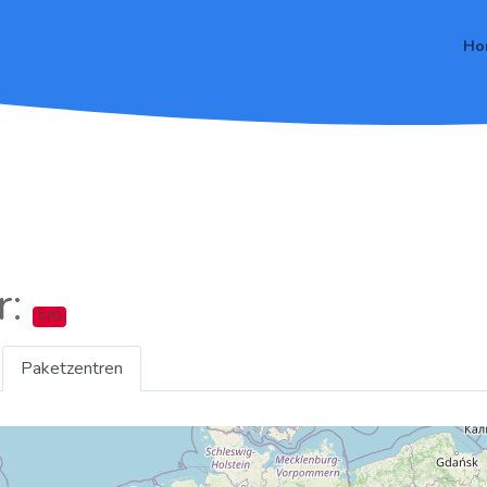
Ho
r:
DPD
Paketzentren