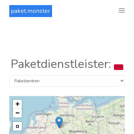
paket.monster
Paketdienstleister:
DPD
+
−