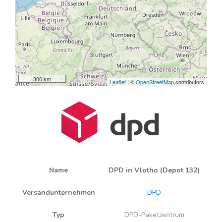
300 km
Leaflet
| ©
OpenStreetMap
contributors
Name
DPD in Vlotho (Depot 132)
Versandunternehmen
DPD
Typ
DPD-Paketzentrum