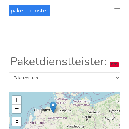
paket.monster
Paketdienstleister:
DPD
+
−