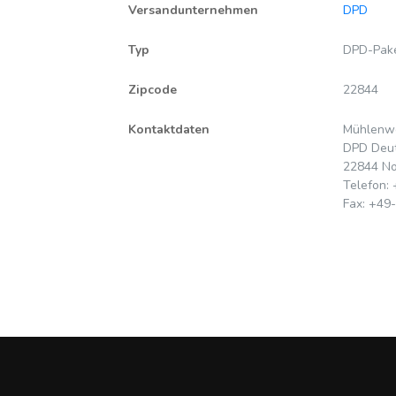
Versandunternehmen
DPD
Typ
DPD-Pak
Zipcode
22844
Kontaktdaten
Mühlenw
DPD Deu
22844 No
Telefon: 
Fax: +49