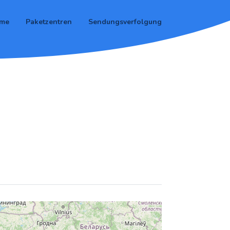
me
Paketzentren
Sendungsverfolgung