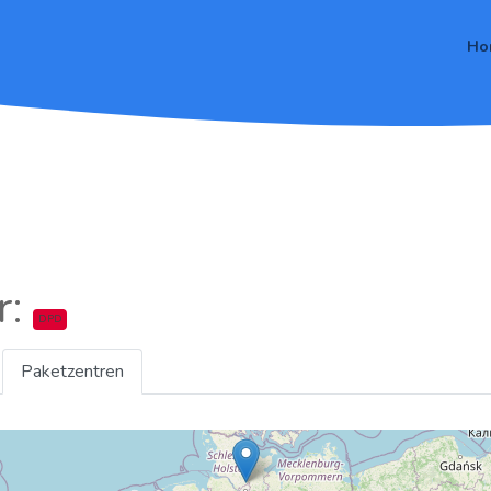
Ho
r:
DPD
Paketzentren