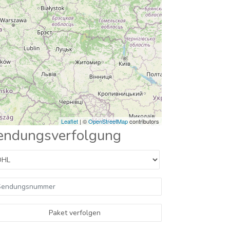
Leaflet
| ©
OpenStreetMap
contributors
endungsverfolgung
Paket verfolgen