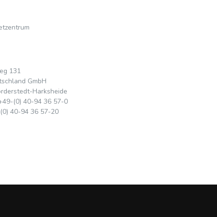
etzentrum
eg 131
tschland GmbH
rderstedt-Harksheide
+49-(0) 40-94 36 57-0
-(0) 40-94 36 57-20