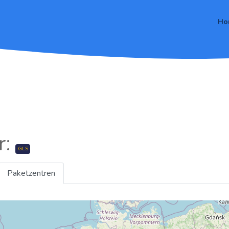
Ho
r:
GLS
Paketzentren