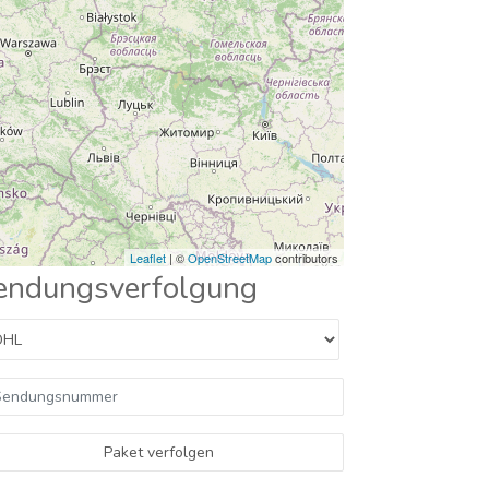
Leaflet
| ©
OpenStreetMap
contributors
endungsverfolgung
Paket verfolgen