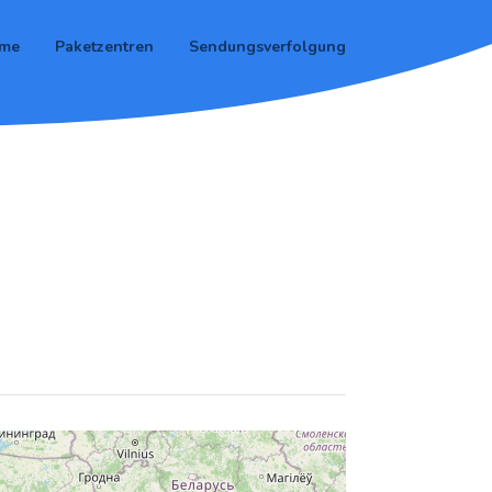
me
Paketzentren
Sendungsverfolgung