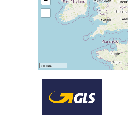
−
300 km