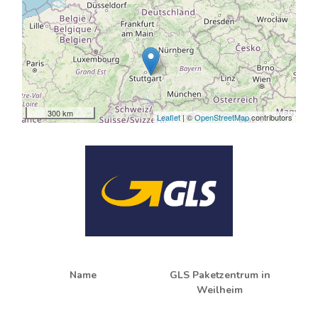
300 km
Leaflet
| ©
OpenStreetMap
contributors
Name
GLS Paketzentrum in
Weilheim