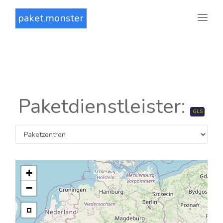
paket.monster
Paketdienstleister:
GLS
+
−