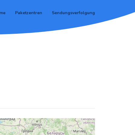
me
Paketzentren
Sendungsverfolgung