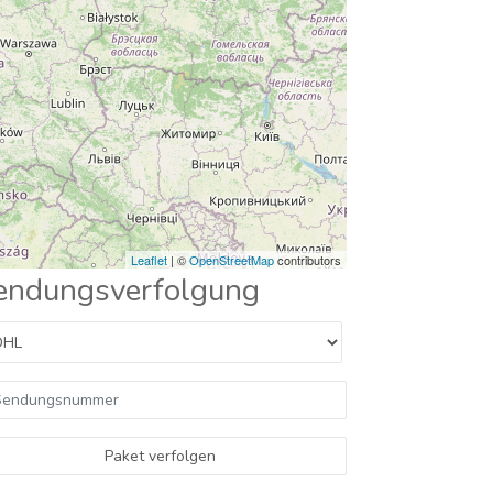
Leaflet
| ©
OpenStreetMap
contributors
endungsverfolgung
Paket verfolgen