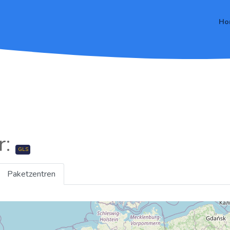
Ho
r:
GLS
Paketzentren