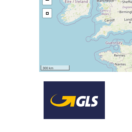
−
300 km