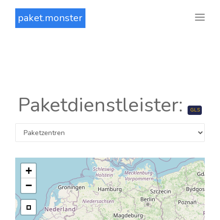
paket.monster
Paketdienstleister:
GLS
+
−