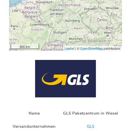
300 km
Leaflet
| ©
OpenStreetMap
contributors
Name
GLS Paketzentrum in Wesel
Versandunternehmen
GLS