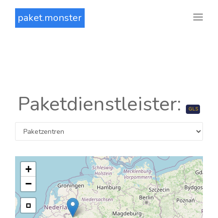
paket.monster
Paketdienstleister:
GLS
+
−