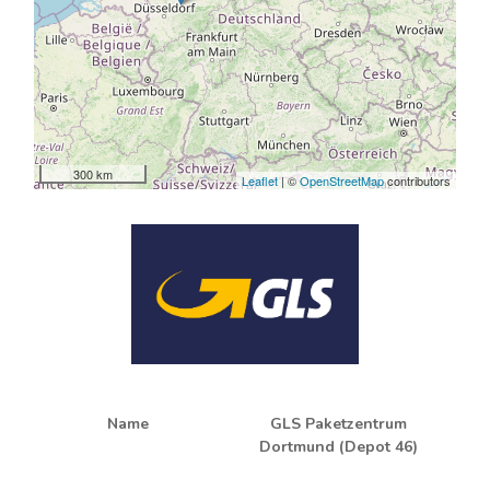
300 km
Leaflet
| ©
OpenStreetMap
contributors
Name
GLS Paketzentrum
Dortmund (Depot 46)