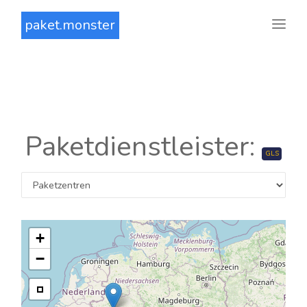
paket.monster
Paketdienstleister:
GLS
+
−