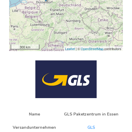
300 km
Leaflet
| ©
OpenStreetMap
contributors
Name
GLS Paketzentrum in Essen
Versandunternehmen
GLS