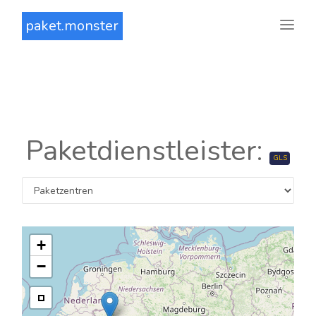
paket.monster
Paketdienstleister:
GLS
+
−