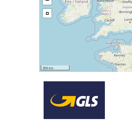
−
300 km