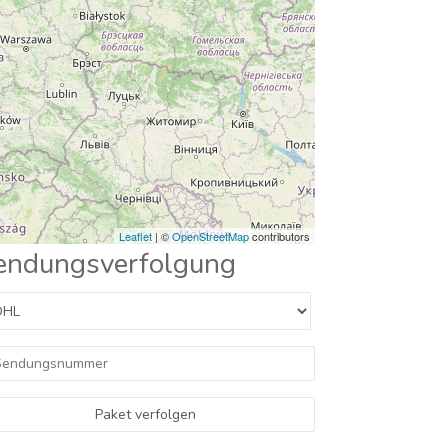
Leaflet
| ©
OpenStreetMap
contributors
endungsverfolgung
Paket verfolgen