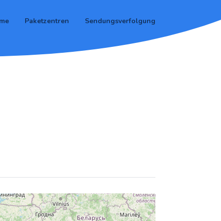
me
Paketzentren
Sendungsverfolgung