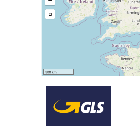
−
300 km