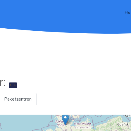
Ho
r:
GLS
Paketzentren