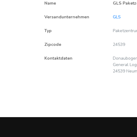
Name
GLS Paketz
Versandunternehmen
GLS
Typ
Paketzentr
Zipcode
24539
Kontaktdaten
Donaubogen
General Lo
24539 Neum