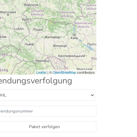
Leaflet
| ©
OpenStreetMap
contributors
endungsverfolgung
Paket verfolgen