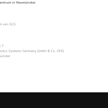
entrum in Neumünster
um von GLS
 7
gistics Systems Germany GmbH & Co. OHG
ünster