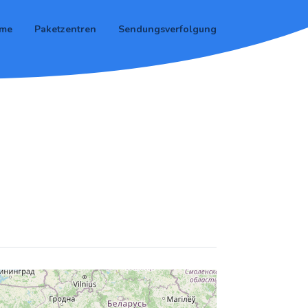
me
Paketzentren
Sendungsverfolgung