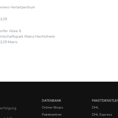
rmes-Verteilzentrum
5129
nfer Allee 6
rtschaftspark Mainz-Hechtsheim
5129 Mainz
DATENBANK
PAKETDIENSTLEI
Online-Shops
DHL
verfolgung
Paketzentren
DHL Express