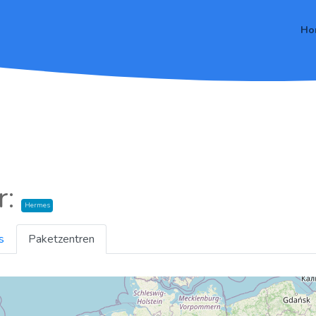
Ho
r:
Hermes
s
Paketzentren