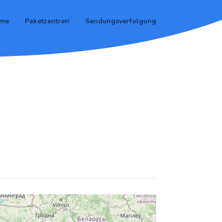
me
Paketzentren
Sendungsverfolgung