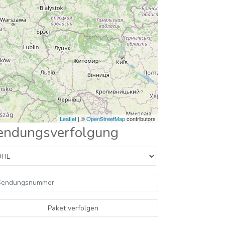
Leaflet
| ©
OpenStreetMap
contributors
endungsverfolgung
Paket verfolgen