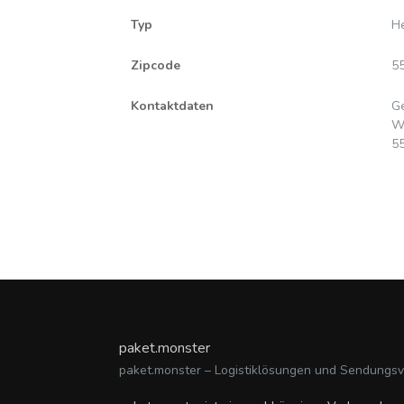
Typ
He
Zipcode
5
Kontaktdaten
Ge
Wi
5
paket.monster
paket.monster – Logistiklösungen und Sendungs