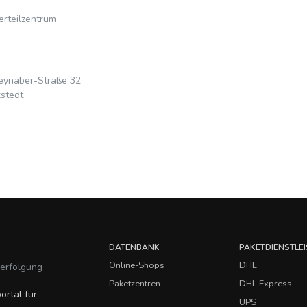
rteilzentrum
eynaber-Straße 32
stedt
DATENBANK
PAKETDIENSTLEI
Online-Shops
DHL
verfolgung
Paketzentren
DHL Express
ortal für
UPS