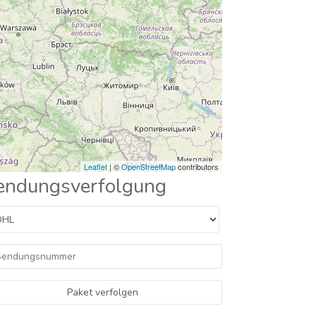
Leaflet
| ©
OpenStreetMap
contributors
endungsverfolgung
Paket verfolgen