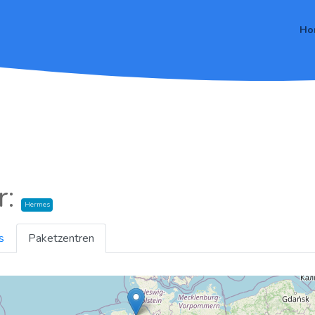
Ho
r:
Hermes
s
Paketzentren