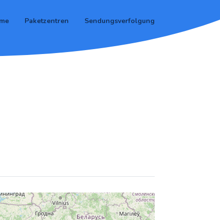
me
Paketzentren
Sendungsverfolgung