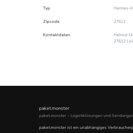
Typ
Hermes-Ve
Zipcode
27612
Kontaktdaten
Helmut-N
27612 Lox
paket.monster
paket.monster – Logistiklösungen und Sendungs
paket.monster ist ein unabhängiges Verbraucherp