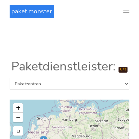
paket.monster
Paketdienstleister:
UPS
+
−