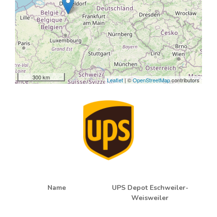
300 km
Leaflet
| ©
OpenStreetMap
contributors
Name
UPS Depot Eschweiler-
Weisweiler