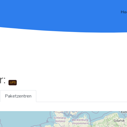
Ho
r:
UPS
Paketzentren