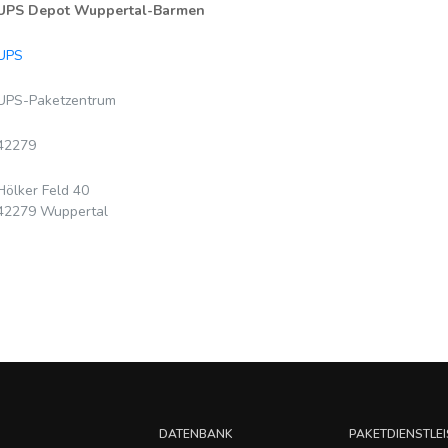
UPS Depot Wuppertal-Barmen
UPS
UPS-Paketzentrum
42279
Hölker Feld 40
42279 Wuppertal
DATENBANK
PAKETDIENSTLEI