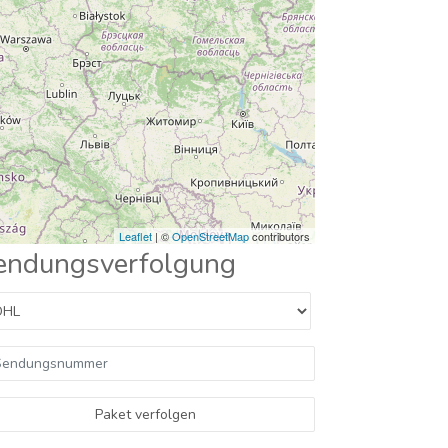
Leaflet
| ©
OpenStreetMap
contributors
endungsverfolgung
Paket verfolgen