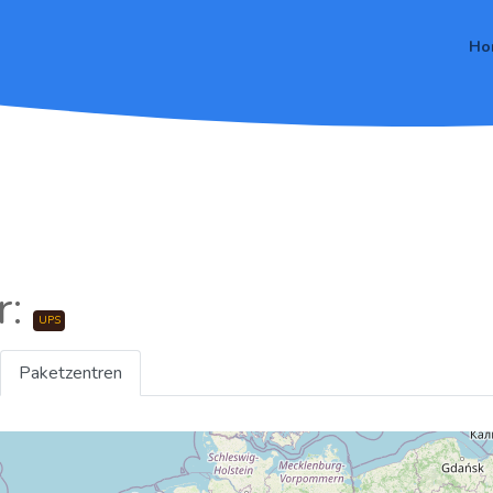
Ho
r:
UPS
Paketzentren