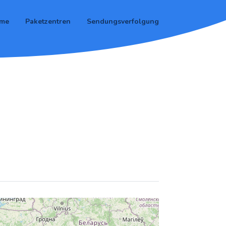
me
Paketzentren
Sendungsverfolgung