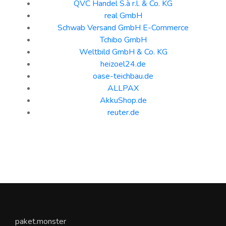
QVC Handel S.à r.l. & Co. KG
real GmbH
Schwab Versand GmbH E-Commerce
Tchibo GmbH
Weltbild GmbH & Co. KG
heizoel24.de
oase-teichbau.de
ALLPAX
AkkuShop.de
reuter.de
paket.monster