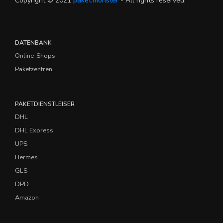
Copyright © 2021
paket.monster
- All rights reserved.
DATENBANK
Online-Shops
Paketzentren
PAKETDIENSTLEISER
DHL
DHL Express
UPS
Hermes
GLS
DPD
Amazon