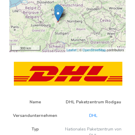
300 km
Leaflet
| ©
OpenStreetMap
contributors
Name
DHL Paketzentrum Rodgau
Versandunternehmen
DHL
Typ
Nationales Paketzentrum von