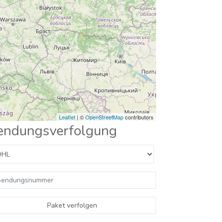
Leaflet
| ©
OpenStreetMap
contributors
endungsverfolgung
Paket verfolgen