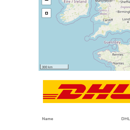
−
300 km
Name
DHL 