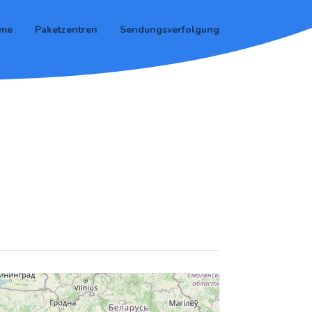
me
Paketzentren
Sendungsverfolgung