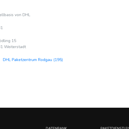
ellbasis von DHL
31
ödling 15
1 Weiterstadt
DHL Paketzentrum Rodgau (195)
DATENBANK
PAKETDIENSTLEI