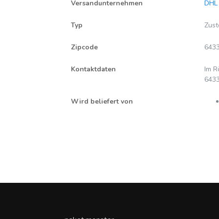
Versandunternehmen
DHL
Typ
Zust
Zipcode
643
Kontaktdaten
Im R
6433
Wird beliefert von