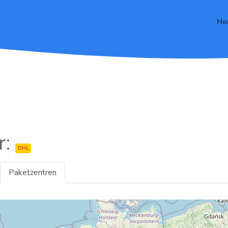
Ho
r:
DHL
Paketzentren